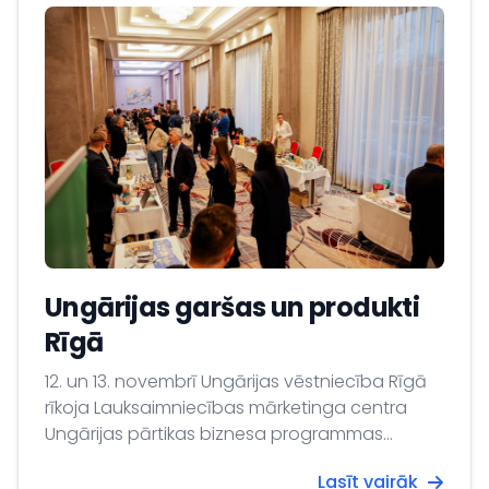
Ungārijas garšas un produkti
Rīgā
12. un 13. novembrī Ungārijas vēstniecība Rīgā
rīkoja Lauksaimniecības mārketinga centra
Ungārijas pārtikas biznesa programmas
jaunāko posmu.
Lasīt vairāk