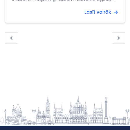
CURATOR: ILDIKÓ HORÁNYI PHOTOS: ESZTER
Lasīt vairāk
BLAHÁK THIS WEBSITE IS CREATED, OPERATED AND
COPYRIGHTED BY HNM SEMMELWEIS MUSEUM,
LIBRARY AND ARCHIVE OF THE HISTORY OF
MEDICINE, BUDAPEST, HUNGARY.
« Previous
Next 