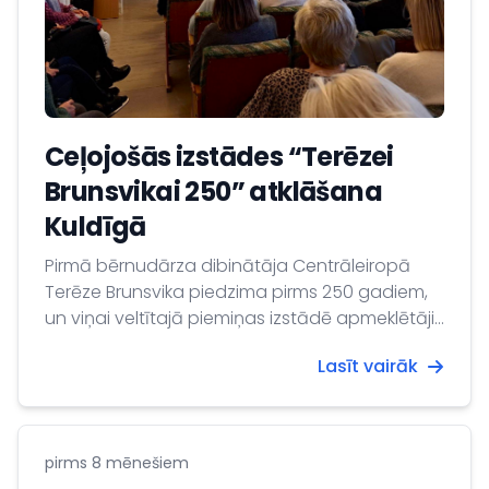
Ceļojošās izstādes “Terēzei
Brunsvikai 250” atklāšana
Kuldīgā
Pirmā bērnudārza dibinātāja Centrāleiropā
Terēze Brunsvika piedzima pirms 250 gadiem,
un viņai veltītajā piemiņas izstādē apmeklētāji
var iepazīties ar grāfienes dzīvi, viņas
Lasīt vairāk
pedagoģisko misiju, pašaizliedzīgo darbu un
panākumiem.
pirms 8 mēnešiem