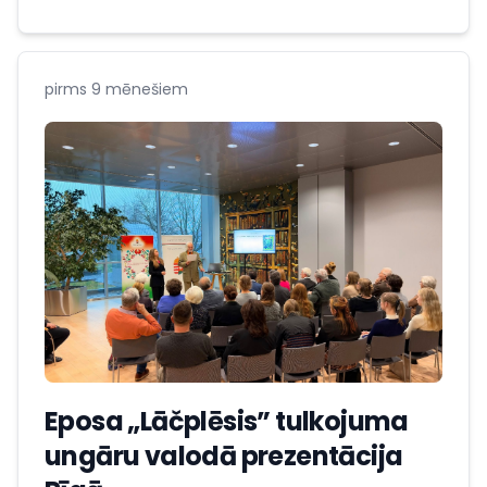
pirms 9 mēnešiem
Eposa „Lāčplēsis” tulkojuma
ungāru valodā prezentācija