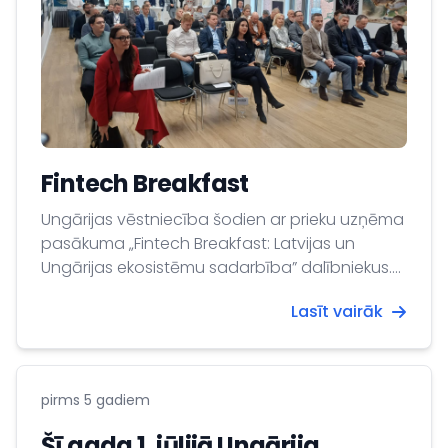
Fintech Breakfast
Ungārijas vēstniecība šodien ar prieku uzņēma
pasākuma „Fintech Breakfast: Latvijas un
Ungārijas ekosistēmu sadarbība” dalībniekus.
Apsveicam Ungārijas Fintech asociāciju un
Lasīt vairāk
Fintech Latvija asociāciju ar savstarpējā
memoranda parakstīšanu. Pasākumā
piedalījās seši Ungārijas uzņēmumi, kas Fintech
Latvijas asociācijas pārstāvjus iepazīstināja ar
pirms 5 gadiem
savu darbību.
Šī gada 1. jūlijā Ungārija