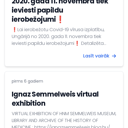
2020. gada 11. novembra tiek
ieviesti papildu
ierobežojumi❗
❗Lai ierobežotu Covid-19 vīrusa izplatību,
Ungārijā no 2020. gada 11. novembra tiek
ieviesti papildu ierobežojumi❗ Detalizēta
informācija meklējama:
Lasīt vairāk
http://abouthungary.hu/news-in-
brief/coronavirus-heres-the-latest/ Svarīgākie
ierobežojumi ir sekojoši: ⭕ Komandantstunda
noteikta no plkst. 20:00 līdz 5.00. ⭕ Virknē
pirms 6 gadiem
publisko vietu obligāti jāvalkā sejas maska. ⭕
Aizliegta jebkāda veida pulcēšanās. ⭕
Ignaz Semmelweis virtual
Restorāni tiek slēgti, taču ir iespējama ēdienu
exhibition
piegāde. ⭕ Veikalu...
VIRTUAL EXHIBITION OF HNM SEMMELWEIS MUSEUM,
LIBRARY AND ARCHIVE OF THE HISTORY OF
MEDICINE : https://ignazsemmelweis.blog.hu/