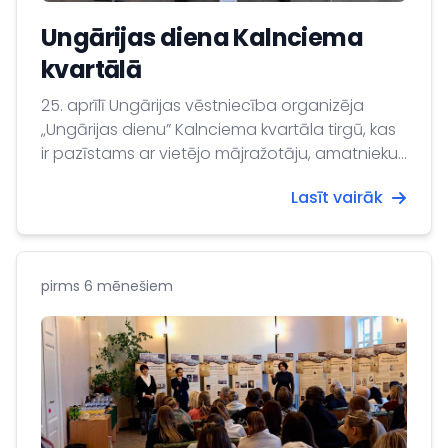
Ungārijas diena Kalnciema
kvartālā
25. aprīlī Ungārijas vēstniecība organizēja
„Ungārijas dienu” Kalnciema kvartāla tirgū, kas
ir pazīstams ar vietējo mājražotāju, amatnieku
un zemnieku augstvērtīgiem un kvalitatīviem
Lasīt vairāk
produktiem.
pirms 6 mēnešiem