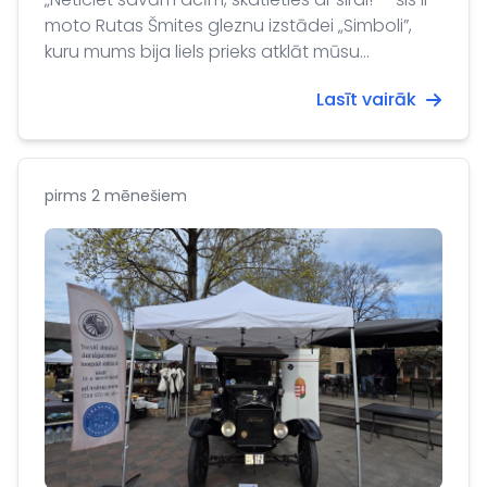
moto Rutas Šmites gleznu izstādei „Simboli”,
kuru mums bija liels prieks atklāt mūsu
vēstniecības telpās 5. maijā.
Lasīt vairāk
pirms 2 mēnešiem