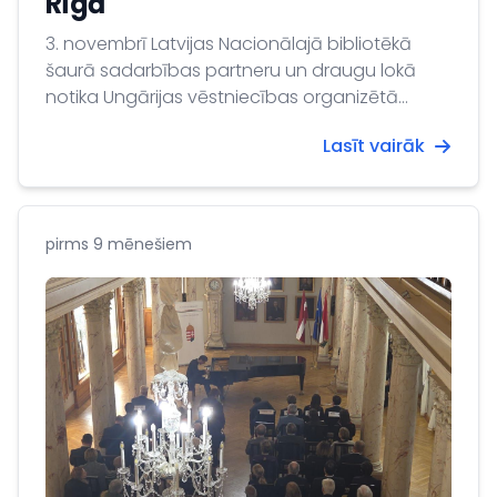
Rīgā
3. novembrī Latvijas Nacionālajā bibliotēkā
šaurā sadarbības partneru un draugu lokā
notika Ungārijas vēstniecības organizētā
pirmā Andreja Pumpura no 1872. līdz 1877.
Lasīt vairāk
gadam sarakstītā eposa "Lāčplēsis" (ungāru
valodā "Medveölő") tulkojuma ungāru valodā
prezentācija, kurai sekoja tulkotāja, lingvista,
somugru valodu pētnieka profesora Jānoša
pirms 9 mēnešiem
Pustai (János Pusztai) lekcija.