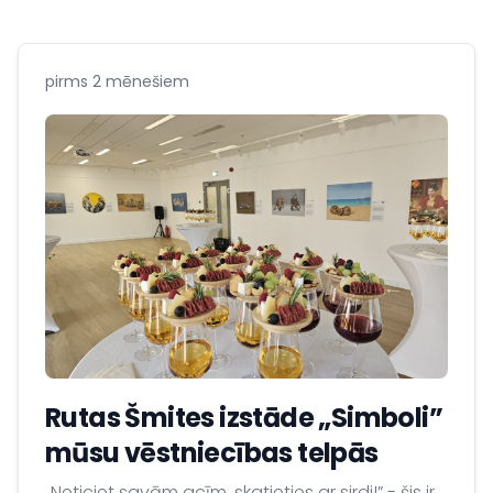
pirms 2 mēnešiem
Rutas Šmites izstāde „Simboli”
mūsu vēstniecības telpās
„Neticiet savām acīm, skatieties ar sirdi!” - šis ir