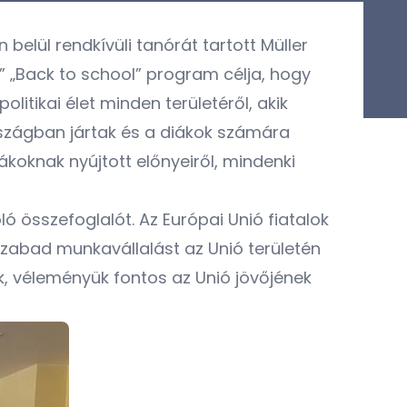
elül rendkívüli tanórát tartott Müller
” „Back to school” program célja, hogy
itikai élet minden területéről, akik
rszágban jártak és a diákok számára
ákoknak nyújtott előnyeiről, mindenki
ló összefoglalót. Az Európai Unió fiatalok
szabad munkavállalást az Unió területén
guk, véleményük fontos az Unió jövőjének