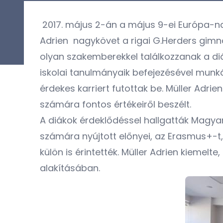
2017. május 2-án a május 9-ei Európa-nap
Adrien nagykövet a rigai G.Herders gimná
olyan szakemberekkel találkozzanak a diák
iskolai tanulmányaik befejezésével munk
érdekes karriert futottak be. Müller Adri
számára fontos értékeiről beszélt.
A diákok érdeklődéssel hallgatták Magyaror
számára nyújtott előnyei, az Erasmus+-t,
külön is érintették. Müller Adrien kiemelt
alakításában.