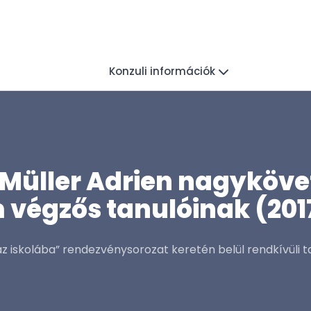
Konzuli információk
 Müller Adrien nagyköve
végzős tanulóinak (2017
az iskolába” rendezvénysorozat keretén belül rendkívüli t