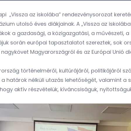
i „Vissza az iskolába” rendezvénysorozat keretén b
zium utolsó éves diákjainak. A „Vissza az iskolába
ok a gazdasági, a közigazgatási, a művészeti, a pol
ájuk során európai tapasztalatot szereztek, sok o
en nagykövet Magyarországról és az Európai Unió di
szág történelméről, kultúrájáról, politikájáról szó
 a határok nélküli utazás lehetőségét, valamint a 
e, hogy aktív részvételük, kíváncsiságuk, nyitottsá